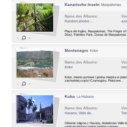
Kanarische Inseln
Maspalomas
Name des Albums:
Vo
Random photos -...
aza
Playa del Ingles, Maspalomas, The Finger o
Dios), Palmitos Park, Dunas de Maspalomas.
Montenegro
Kotor
Name des Albums:
Vo
Kotor
zer
Kotor, miasto portowe i gmina miejska w połu
zachodniej części Czarnogóry. Położone...
Kuba
La Habana
Name des Albums:
Vo
Havana, Valle de...
To
Głównie zdjęcia z Havany, dodatkowo Valle de
centrum historycznego regionu uprawy...