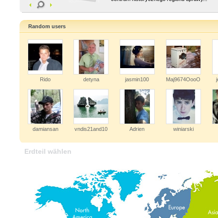
Random users
Rido
detyna
jasmin100
Maj9674OooO
damiansan
vndis21and10
Adrien
winiarski
Erdteil wählen