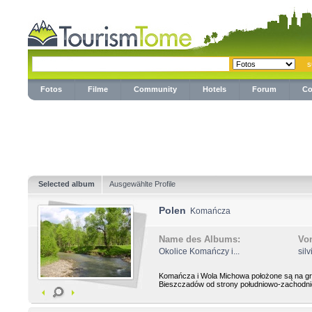
Fotos
Filme
Community
Hotels
Forum
Co
Selected album
Ausgewählte Profile
Polen
Komańcza
Name des Albums:
Vo
Okolice Komańczy i...
sil
Komańcza i Wola Michowa położone są na gr
Bieszczadów od strony południowo-zachodniej