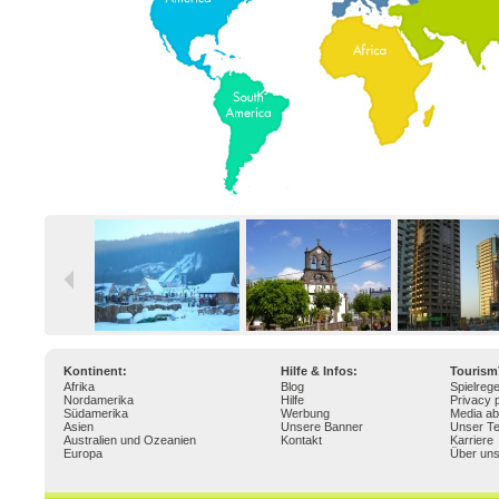
Kontinent:
Hilfe & Infos:
Touris
Afrika
Blog
Spielrege
Nordamerika
Hilfe
Privacy p
Südamerika
Werbung
Media ab
Asien
Unsere Banner
Unser T
Australien und Ozeanien
Kontakt
Karriere
Europa
Über un