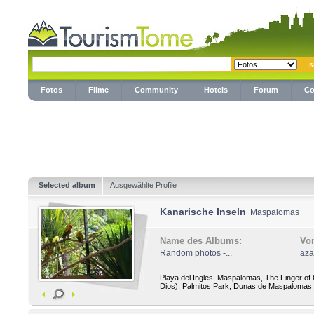
Fotos
Filme
Community
Hotels
Forum
Co
Selected album
Ausgewählte Profile
Kanarische Inseln
Maspalomas
Name des Albums:
Vo
Random photos -...
aza
Playa del Ingles, Maspalomas, The Finger o
Dios), Palmitos Park, Dunas de Maspalomas.