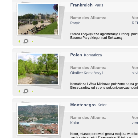
Frankreich
Paris
Name des Albums:
Vo
Paryż
RE
Stolica i największa aglomeracja Francji, po
Basenu Paryskiego, nad Sekwaną....
Polen
Komańcza
Name des Albums:
Vo
Okolice Komańczy i...
sil
Komańcza i Wola Michowa położone są na gr
Bieszczadów od strony południowo-zachodniej
Montenegro
Kotor
Name des Albums:
Vo
Kotor
zer
Kotor, miasto portowe i gmina miejska w połu
zachodniej części Czarnogóry. Położone...