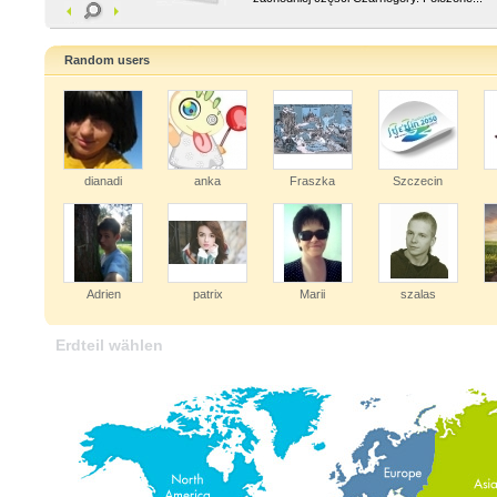
Random users
dianadi
anka
Fraszka
Szczecin
Adrien
patrix
Marii
szalas
Erdteil wählen