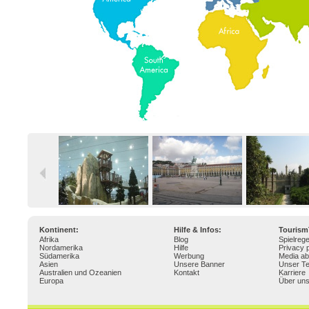
Kontinent:
Hilfe & Infos:
Touris
Afrika
Blog
Spielrege
Nordamerika
Hilfe
Privacy p
Südamerika
Werbung
Media ab
Asien
Unsere Banner
Unser T
Australien und Ozeanien
Kontakt
Karriere
Europa
Über un