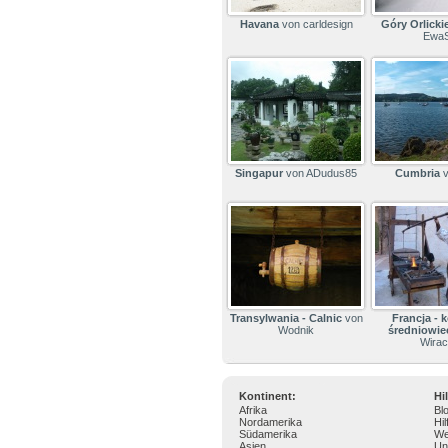
Havana
von carldesign
Góry Orlicki
Ewa
Singapur
von ADudus85
Cumbria
v
Transylwania - Calnic
von
Francja -
Wodnik
średniowie
Wira
Kontinent:
Hi
Afrika
Bl
Nordamerika
Hil
Südamerika
We
Asien
Un