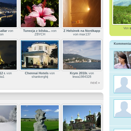
Von
allar
von
Tunezja z bilska...
von
Z Helsinek na Nordkapp
on
ZBYCH
von max137
Kommenta
2 r.
von
Chennai Hotels
von
Krym 2010r.
von
ta1
shankerghij
lewa1984328
next »