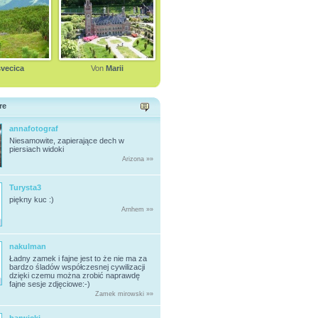
svecica
Von
Marii
re
annafotograf
Niesamowite, zapierające dech w
piersiach widoki
Arizona »»
Turysta3
piękny kuc :)
Arnhem »»
nakulman
Ładny zamek i fajne jest to że nie ma za
bardzo śladów współczesnej cywilizacji
dzięki czemu można zrobić naprawdę
fajne sesje zdjęciowe:-)
Zamek mirowski »»