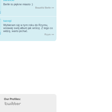
barwicki
Berlin to piękne miasto :)
Beautiful Berlin »»
tazogi
Wybieram się w tym roku do Rzymu,
wstawię swój album jak wrócę. Z tego co
widzę, warto jechać.
Rzym »»
Our Profiles: