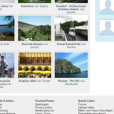
e zimą
von
Katowice
von Suprry
Karakol - stolica Issyk-
Sz
Kulskoj obłasti.
von
buchto
on Kuki
Zbiornik Nasera
von
Kanał Kaledoński
von
jotuzet
buchto
 korowód
Kraków 2004
von Tomek
Phuket - Phi Phi
von
czny
von
ADudus85
cha
lfe & Infos:
TourismTome:
Quick Links:
og
Spielregeln
Forum
fe
Privacy policy
Upload video
rbung
Media about us
Bilder vom Haus hinzufügen
sere Banner
Unser Team
Reisebilder hinzufügen