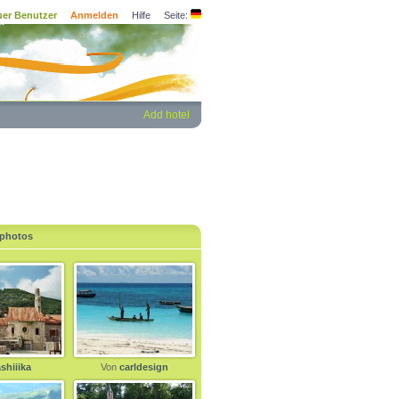
er Benutzer
Anmelden
Hilfe
Seite:
Add hotel
 photos
shiiika
Von
carldesign