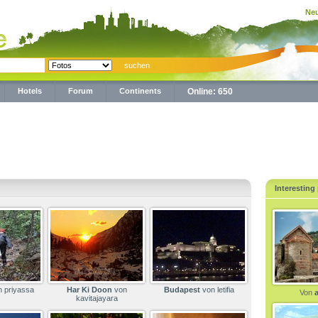
Neu
Hotels
Forum
Continents
Online: 650
Interesting
 priyassa
Har Ki Doon
von
Budapest
von letifia
Von
a
kavitajayara