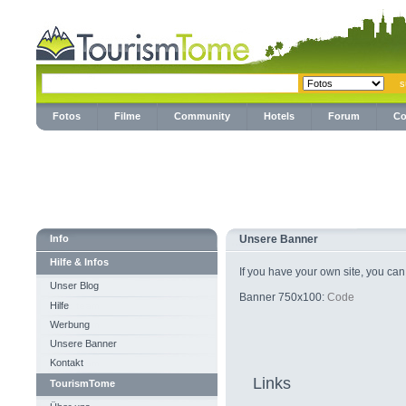
Fotos
Filme
Community
Hotels
Forum
Co
Info
Unsere Banner
Hilfe & Infos
If you have your own site, you can
Unser Blog
Banner 750x100:
Code
Hilfe
Werbung
Unsere Banner
Kontakt
Links
TourismTome