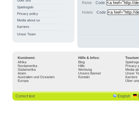
Über uns
Reise
Code:
Spielregeln
Hotels
Code:
Privacy policy
Media about us
Karriere
Unser Team
Kontinent:
Hilfe & Infos:
Touris
Afrika
Blog
Spielrege
Nordamerika
Hilfe
Privacy p
Südamerika
Werbung
Media ab
Asien
Unsere Banner
Unser T
Australien und Ozeanien
Kontakt
Karriere
Europa
Über un
Correct text
English
|