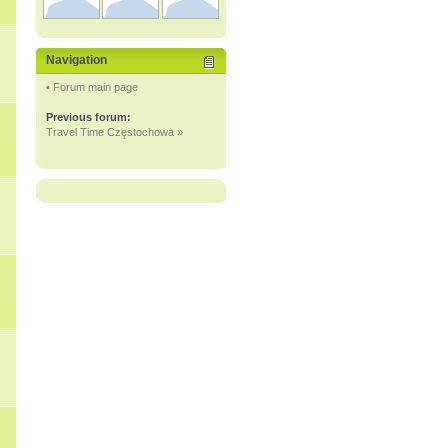
Navigation
• Forum main page
Previous forum:
Travel Time Częstochowa »