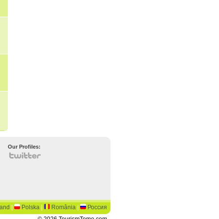
Our Profiles:
land
|
Polska
|
România
|
Россия