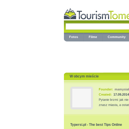
Fotos
Filme
Community
W obcym mieście
Founder:
mamysia
Created:
17.09.2014
Pytanie brzmi: jak n
znasz miasta, a ostat
Typersi.pl - The best Tips Online