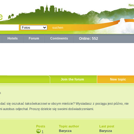
Neu
Hotels
Forum
Continents
Online: 552
Join the forum
New topic
k
ie dać się oszukać taksówkarzowi w obcym mieście? Wysiadasz z pociągu jest późno, nie
ni autobus odjechał. Proszę dzielcie się swoimi doświadczeniami.
Posts
Topic author
Last post
Barycza
Barycza
1