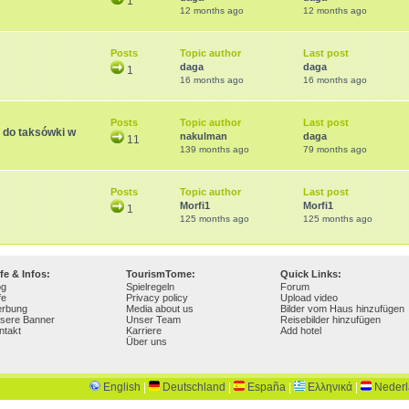
1
12 months ago
12 months ago
Posts
Topic author
Last post
daga
daga
1
16 months ago
16 months ago
Posts
Topic author
Last post
 do taksówki w
nakulman
daga
11
139 months ago
79 months ago
Posts
Topic author
Last post
Morfi1
Morfi1
1
125 months ago
125 months ago
lfe & Infos:
TourismTome:
Quick Links:
og
Spielregeln
Forum
fe
Privacy policy
Upload video
rbung
Media about us
Bilder vom Haus hinzufügen
sere Banner
Unser Team
Reisebilder hinzufügen
ntakt
Karriere
Add hotel
Über uns
English
|
Deutschland
|
España
|
Ελληνικά
|
Neder