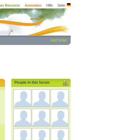
er Benutzer
Anmelden
Hilfe
Seite:
Add hotel
People in this forum