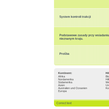
System kontroli trakcji
Podstawowe zasady przy wsiadaniu
nieznanym kraju.
Prośba
Kontinent:
Hi
Afrika
Bl
Nordamerika
Hil
Südamerika
We
Asien
Un
Australien und Ozeanien
Ko
Europa
Correct text