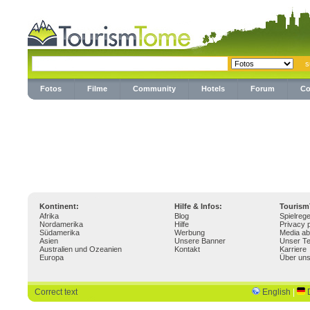
Fotos
Filme
Community
Hotels
Forum
Co
Kontinent:
Hilfe & Infos:
Touris
Afrika
Blog
Spielrege
Nordamerika
Hilfe
Privacy p
Südamerika
Werbung
Media ab
Asien
Unsere Banner
Unser T
Australien und Ozeanien
Kontakt
Karriere
Europa
Über un
Correct text
English
|