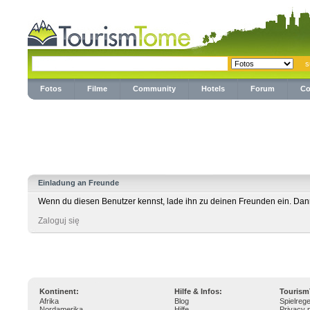
Fotos
Filme
Community
Hotels
Forum
Co
Einladung an Freunde
Wenn du diesen Benutzer kennst, lade ihn zu deinen Freunden ein. Dann
Zaloguj się
Kontinent:
Hilfe & Infos:
Touris
Afrika
Blog
Spielrege
Nordamerika
Hilfe
Privacy p