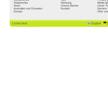
Südamerika
Werbung
Media ab
Asien
Unsere Banner
Unser T
Australien und Ozeanien
Kontakt
Karriere
Europa
Über un
Correct text
English
|