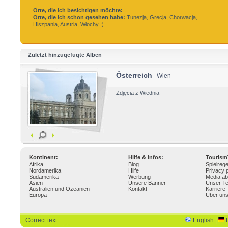
Orte, die ich besichtigen möchte:
Orte, die ich schon gesehen habe:
Tunezja, Grecja, Chorwacja,
Hiszpania, Austria, Włochy ;)
Zuletzt hinzugefügte Alben
Österreich
Wien
Zdjęcia z Wiednia
Kontinent:
Hilfe & Infos:
Touris
Afrika
Blog
Spielrege
Nordamerika
Hilfe
Privacy p
Südamerika
Werbung
Media ab
Asien
Unsere Banner
Unser T
Australien und Ozeanien
Kontakt
Karriere
Europa
Über un
Correct text
English
|