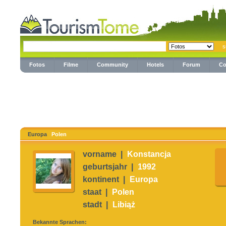
Fotos
Filme
Community
Hotels
Forum
Co
Europa
Polen
vorname |
Konstancja
geburtsjahr |
1992
kontinent |
Europa
staat |
Polen
stadt |
Libiąż
Bekannte Sprachen: