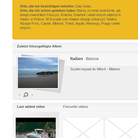
Orte, die ich besichtigen möchte:
Cały świat...
Orte, die ich schon gesehen habe:
Marny ze mnie podróżnik, jak
dotąd zwiedziłem Cieszyn, Kraków, Gdańsk i wiele innych pięknych
miejsc w Polsce. W Europie zaś miałem okazję zobaczyć Vodice,
Wyspe Prvic, Caorle, Bibione, Triest, Aquila, Wenecję, Pragę i wiele
innych...
Zuletzt hinzugefügte Alben
Italien
Bibione
Szybki wypad do Włoch - Bibione.
Last added video
Favourite videos