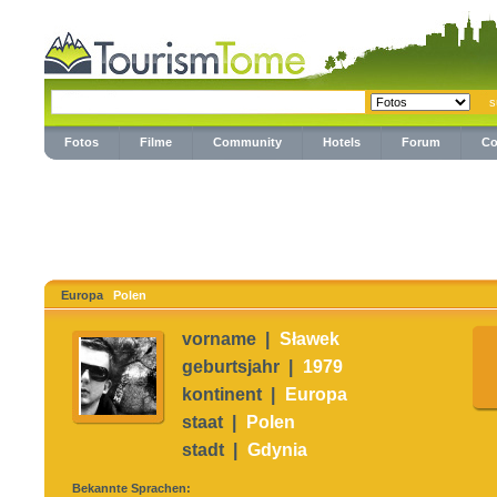
Fotos
Filme
Community
Hotels
Forum
Co
Europa
Polen
vorname |
Sławek
geburtsjahr |
1979
kontinent |
Europa
staat |
Polen
stadt |
Gdynia
Bekannte Sprachen: