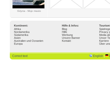
Gdynia - Moje miasto
Kontinent:
Hilfe & Infos:
Touris
Afrika
Blog
Spielrege
Nordamerika
Hilfe
Privacy p
Südamerika
Werbung
Media ab
Asien
Unsere Banner
Unser T
Australien und Ozeanien
Kontakt
Karriere
Europa
Über un
Correct text
English
|