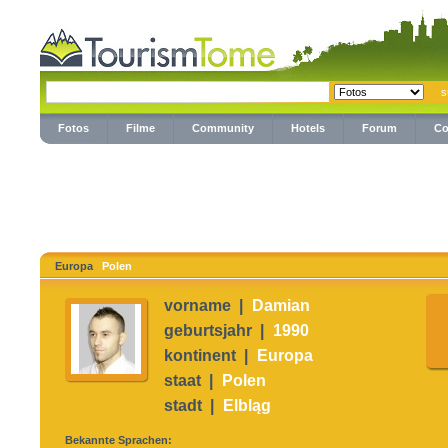
Fotos
Filme
Community
Hotels
Forum
Co
Europa
Polen
vorname |
Damian
geburtsjahr |
1990
kontinent |
Europa
staat |
Polen
stadt |
Elbląg
Bekannte Sprachen: