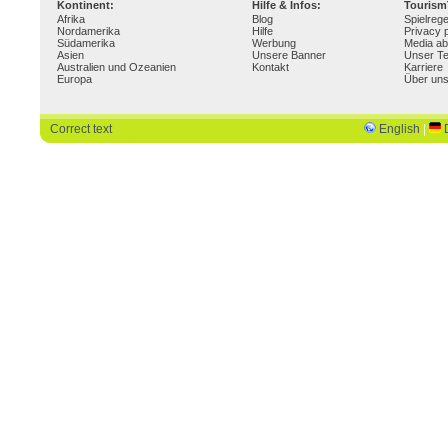
Kontinent:
Hilfe & Infos:
Touris
Afrika
Blog
Spielrege
Nordamerika
Hilfe
Privacy p
Südamerika
Werbung
Media ab
Asien
Unsere Banner
Unser T
Australien und Ozeanien
Kontakt
Karriere
Europa
Über un
Correct text
English
|