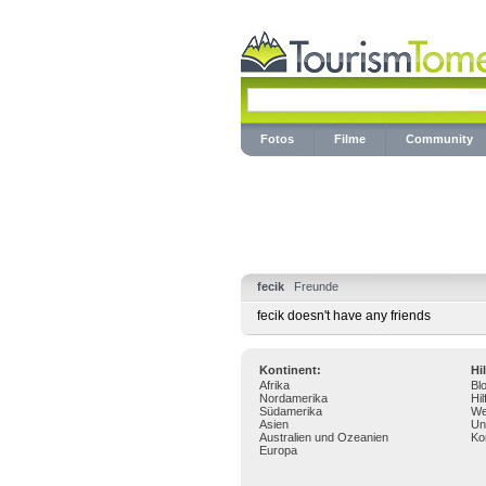
Fotos
Filme
Community
fecik
Freunde
fecik doesn't have any friends
Kontinent:
Hi
Afrika
Bl
Nordamerika
Hil
Südamerika
We
Asien
Un
Australien und Ozeanien
Ko
Europa