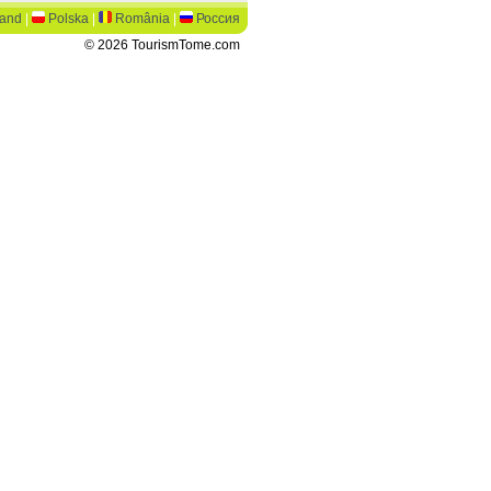
land
|
Polska
|
România
|
Россия
© 2026 TourismTome.com