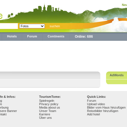
Neu
Hotels
Forum
Continents
Online: 686
AdWords
lfe & Infos:
TourismTome:
Quick Links:
og
Spielregeln
Forum
fe
Privacy policy
Upload video
rbung
Media about us
Bilder vom Haus hinzufügen
sere Banner
Unser Team
Reisebilder hinzufügen
ntakt
Karriere
Add hotel
Über uns