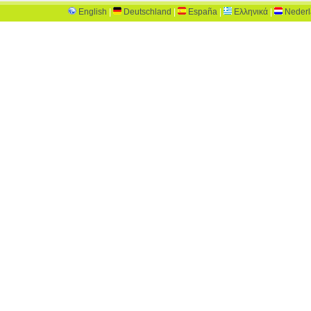
English
|
Deutschland
|
España
|
Ελληνικά
|
Neder