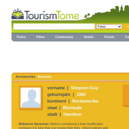
Fotos
Filme
Community
Hotels
Forum
Co
Nordamerika
Bermuda
vorname |
Simpson Guy
geburtsjahr |
1992
kontinent |
Nordamerika
staat |
Bermuda
stadt |
Hamilton
Bekannte Sprachen:
Before considering a loan modification
company it is best that you review their fees, refund policies and