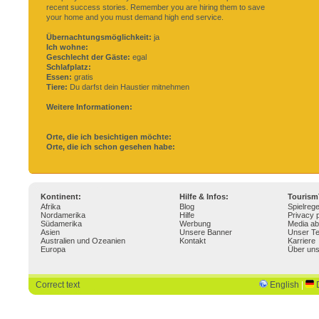
recent success stories. Remember you are hiring them to save
your home and you must demand high end service.
Übernachtungsmöglichkeit:
ja
Ich wohne:
Geschlecht der Gäste:
egal
Schlafplatz:
Essen:
gratis
Tiere:
Du darfst dein Haustier mitnehmen
Weitere Informationen:
Orte, die ich besichtigen möchte:
Orte, die ich schon gesehen habe:
Kontinent:
Hilfe & Infos:
Touris
Afrika
Blog
Spielrege
Nordamerika
Hilfe
Privacy p
Südamerika
Werbung
Media ab
Asien
Unsere Banner
Unser T
Australien und Ozeanien
Kontakt
Karriere
Europa
Über un
Correct text
English
|