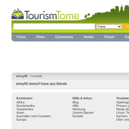
Fotos
Filme
Community
Hotels
Forum
Co
vinny90
Freunde
vinny90 doesn't have any friends
Kontinent:
Hilfe & Infos:
Touris
Afrika
Blog
Spielrege
Nordamerika
Hilfe
Privacy p
Südamerika
Werbung
Media ab
Asien
Unsere Banner
Unser T
Australien und Ozeanien
Kontakt
Karriere
Europa
Über un