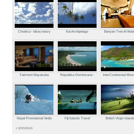
Chodecz- bliżej natury
Kai Archipelago
Banyan Tree Al Wadi
Fairmont Mayakoba
Republica Dominicana -
InterContinental Moo
Nepal Promotional Vedio
Fiji Islands Travel
British Virgin Island
« previous