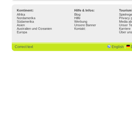
Kontinent:
Hilfe & Infos:
Touris
Afrika
Blog
Spielrege
Nordamerika
Hilfe
Privacy p
Südamerika
Werbung
Media ab
Asien
Unsere Banner
Unser T
Australien und Ozeanien
Kontakt
Karriere
Europa
Über un
Correct text
English
|