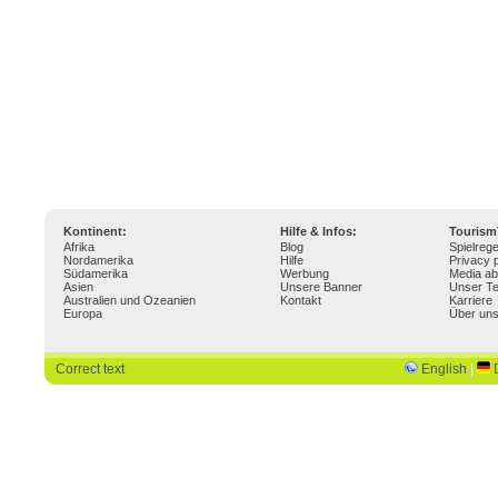
Kontinent:
Hilfe & Infos:
Touris
Afrika
Blog
Spielrege
Nordamerika
Hilfe
Privacy p
Südamerika
Werbung
Media ab
Asien
Unsere Banner
Unser T
Australien und Ozeanien
Kontakt
Karriere
Europa
Über un
Correct text
English
|