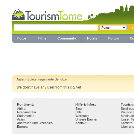
Fotos
Filme
Community
Hotels
Forum
Co
Aalst
- Zuletzt registrierte Benutzer
We don't have any user from this city yet
Kontinent:
Hilfe & Infos:
Touris
Afrika
Blog
Spielrege
Nordamerika
Hilfe
Privacy p
Südamerika
Werbung
Media ab
Asien
Unsere Banner
Unser T
Australien und Ozeanien
Kontakt
Karriere
Europa
Über un